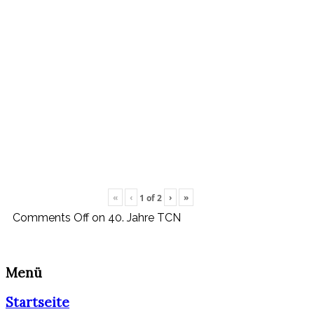
«
‹
›
»
1
of
2
Comments Off
on 40. Jahre TCN
Menü
Startseite